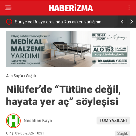
ızlı
Suriye ve Rusya arasında Rus askeri varlığının
Yeniköy Sa
yeniden yapılandırılmasına ilişkin mutabakat zaptı
aşkın kişi
imzalandı
Ana Sayfa
›
Sağlık
Nilüfer’de “Tütüne değil,
hayata yer aç” söyleşisi
Neslihan Kaya
TÜM YAZILARI
Giriş: 09-06-2026 10:31
Sağlık