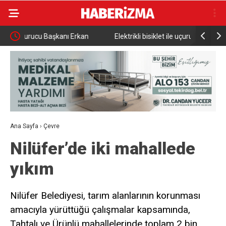
n
Elektrikli bisiklet ile uçuruma yuvarlandılar: 3 çocuk
Bursa’da i
yaralandı
Ana Sayfa
›
Çevre
Nilüfer’de iki mahallede
yıkım
Nilüfer Belediyesi, tarım alanlarının korunması
amacıyla yürüttüğü çalışmalar kapsamında,
Tahtalı ve Ürünlü mahallelerinde toplam 2 bin