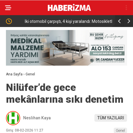
ki
İki otomobil çarpıştı, 4 kişi yaralandı: Motosikletli çift
Türkiye Ul
kazadan kıl payı kurtuldu
Altın Mad
Ana Sayfa
›
Genel
Nilüfer’de gece
mekânlarına sıkı denetim
Neslihan Kaya
TÜM YAZILARI
Giriş: 08-02-2026 11:27
Genel