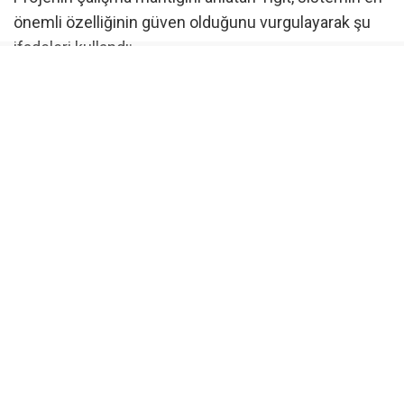
önemli özelliğinin güven olduğunu vurgulayarak şu
ifadeleri kullandı:
“Biz dernek ya da vakıflar gibi para toplamıyoruz.
Sadece bağışlarınıza köprü oluyoruz. Bağışçı,
uygulama üzerinden devlet güvencesindeki IBAN’a
bağışını yapacak. Bu IBAN üzerinde bizim hiçbir
çekim veya transfer yetkimiz olmayacak. Sistem
tamamen dijital olarak çalışacak ve bağışlar yalnızca
belirlenen amaç doğrultusunda kullanılacak.”
Yardımlar kategori bazlı yapılacak
Uygulamada bağışçılar, destek vermek istedikleri
alanı kendileri belirleyebilecek.