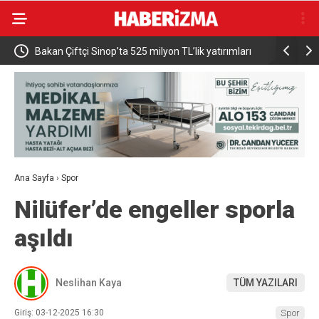
Bakan Çiftçi Sinop’ta 525 milyon TL’lik yatırımları
Karacabey
açtı: “Devlet vatandaşına daha hızlı ulaşacak”
Ana Sayfa
›
Spor
Nilüfer’de engeller sporla
aşıldı
Neslihan Kaya
TÜM YAZILARI
Giriş: 03-12-2025 16:30
Spor