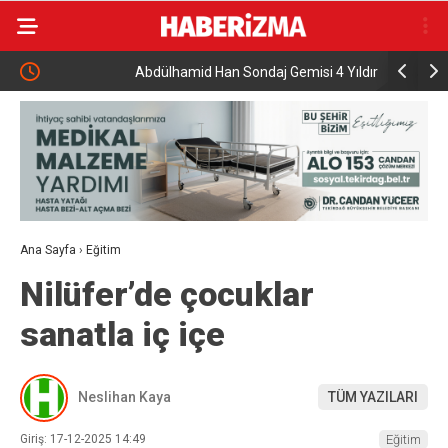
Abdülhamid Han Sondaj Gemisi 4 Yıldır Mavi Vatan
AK Parti İ
İçin Çalışıyor
programı
Ana Sayfa
›
Eğitim
Nilüfer’de çocuklar
sanatla iç içe
Neslihan Kaya
TÜM YAZILARI
Giriş: 17-12-2025 14:49
Eğitim