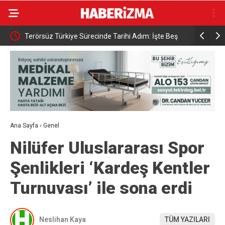
Terörsüz Türkiye Sürecinde Tarihi Adım: İşte Beş
Bakan Güle
cek”
Aşamalı Yol Haritası ve İnfaz Detayları
araya geld
Ana Sayfa
›
Genel
Nilüfer Uluslararası Spor
Şenlikleri ‘Kardeş Kentler
Turnuvası’ ile sona erdi
Neslihan Kaya
TÜM YAZILARI