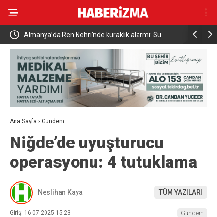
Almanya’da Ren Nehri’nde kuraklık alarmı: Su
Uludağ’da
seviyesinde tarihi düşüş yaşandı
Ana Sayfa
›
Gündem
Niğde’de uyuşturucu
operasyonu: 4 tutuklama
Neslihan Kaya
TÜM YAZILARI
Giriş: 16-07-2025 15:23
Gündem