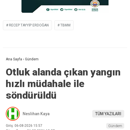
RECEP TAYYIP ERDOĞAN
TBMM
Ana Sayfa
›
Gündem
Otluk alanda çıkan yangın
hızlı müdahale ile
söndürüldü
Neslihan Kaya
TÜM YAZILARI
Giriş: 06-08-2026 15:57
Gündem