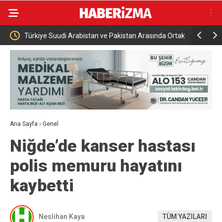
e Pakistan Arasında Ortak
Rusya açıklarındaki Türk kuru yük gemisine 
saldırısı
Ana Sayfa
›
Genel
Niğde’de kanser hastası
polis memuru hayatını
kaybetti
Neslihan Kaya
TÜM YAZILARI