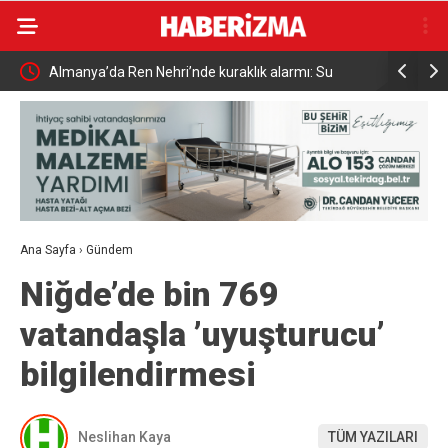
Almanya’da Ren Nehri’nde kuraklık alarmı: Su
Uludağ’da ç
seviyesinde tarihi düşüş yaşandı
Ana Sayfa
›
Gündem
Niğde’de bin 769
vatandaşla ’uyuşturucu’
bilgilendirmesi
Neslihan Kaya
TÜM YAZILARI