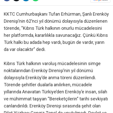
KKTC Cumhurbaşkanı Tufan Erhürman, Şanlı Erenköy
Direnişi’nin 62’nci yıl dönümü dolayısıyla düzenlenen
törende, “Kıbrıs Türk halkının onurlu mücadelesini
her platformda, kararlılıkla savunacağız. Çünkü Kıbrıs
Türk halkı bu adada hep vardı, bugün de vardır, yarın
da var olacaktır” dedi.
Kıbrıs Türk halkının varoluş mücadelesinin simge
noktalarından Erenköy Direnişi’nin yıl dönümü
dolayısıyla Erenköy’de anma töreni düzenlendi.
Törende şehitler dualarla anılırken, mücadele
yıllarında Anavatan Türkiye’den Erenköy’e insan, silah
ve mühimmat taşıyan “Bereketçilerin” tarihi sevkiyatı
canlandırıldı. Erenköy Direnişi sırasında şehit olan
Pilot Yüzbaşı Cengiz Topel de unutulmadı. Devlet ve