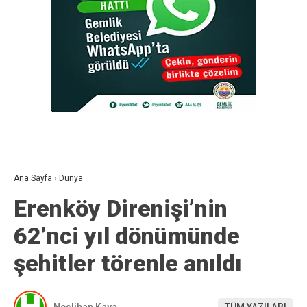
Ana Sayfa
›
Dünya
Erenköy Direnişi’nin
62’nci yıl dönümünde
şehitler törenle anıldı
Neslihan Kaya
TÜM YAZILARI