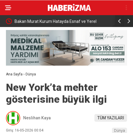
Bakan Murat Kurum Hatayda Esnaf ve Yerel
Bakan Ural
 3
Yönetimlerle Bir Araya Geldi
ir giriş
Ana Sayfa
›
Dünya
New York’ta mehter
gösterisine büyük ilgi
Neslihan Kaya
TÜM YAZILARI
Giriş: 16-05-2026 00:04
Dünya