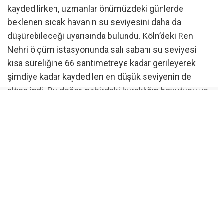
kaydedilirken, uzmanlar önümüzdeki günlerde
beklenen sıcak havanın su seviyesini daha da
düşürebileceği uyarısında bulundu. Köln’deki Ren
Nehri ölçüm istasyonunda salı sabahı su seviyesi
kısa süreliğine 66 santimetreye kadar gerileyerek
şimdiye kadar kaydedilen en düşük seviyenin de
altına indi. Bu değer, nehirdeki kuraklığın boyutunu ve
su seviyesindeki hızlı değişime işaret ederken,
uzmanlar yağışların yetersiz kalması halinde
önümüzdeki günlerde yeni rekor düşük seviyelerin
görülebileceği uyarısında bulunuyor.
Gemi seferleri olumsuz etkileniyor
Düşük su seviyesi özellikle nehirde seyreden yük
gemilerini olumsuz etkiliyor. Nehirde sefer yapan yük