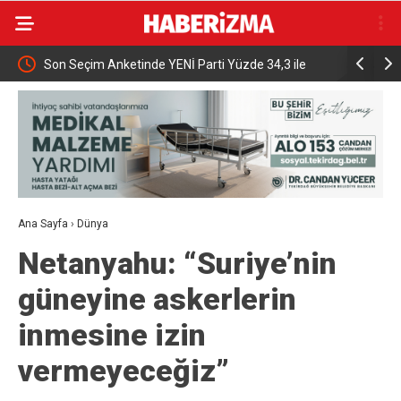
Son Seçim Anketinde YENİ Parti Yüzde 34,3 ile
HAVELSAN 
Birinci Sırada
Yapay Zeka
Ana Sayfa
›
Dünya
Netanyahu: “Suriye’nin
güneyine askerlerin
inmesine izin
vermeyeceğiz”