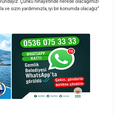
zorundayız. Çünkü nihayetinde nerede olacağımızı
la ve sizin yardımınızla, iyi bir konumda olacağız”