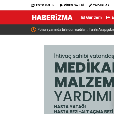
FOTO
GALERİ
VİDEO
GALERİ
YAZARLAR
Gündem
rü Sokağı’nda kavga
Sarımsak festivalinde sahne alan Sefo, binler
bir gece yaşattı