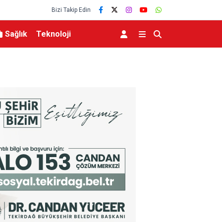
Bizi Takip Edin
Sağlık
Teknoloji
Türkiye, Suudi Arabistan ve Pakistan arasındak
anlaşması dünya basınında