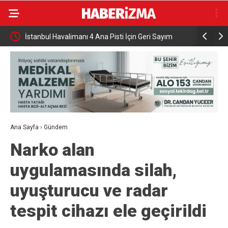
ra
İstanbul Havalimanı 4 Ana Pisti İçin Geri Sayım
Hakkari O
Başladı
Geçirildi
Ana Sayfa
›
Gündem
Narko alan
uygulamasında silah,
uyuşturucu ve radar
tespit cihazı ele geçirildi