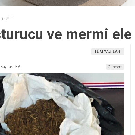
geçirildi
turucu ve mermi ele 
TÜM YAZILARI
Kaynak: İHA
Gündem