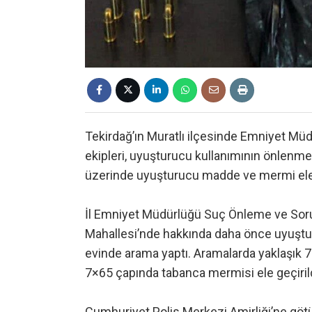
Tekirdağ’ın Muratlı ilçesinde Emniyet M
ekipleri, uyuşturucu kullanımının önlenmes
üzerinde uyuşturucu madde ve mermi ele 
İl Emniyet Müdürlüğü Suç Önleme ve Soruş
Mahallesi’nde hakkında daha önce uyuşturu
evinde arama yaptı. Aramalarda yaklaşık 
7×65 çapında tabanca mermisi ele geçirild
Cumhuriyet Polis Merkezi Amirliği’ne göt