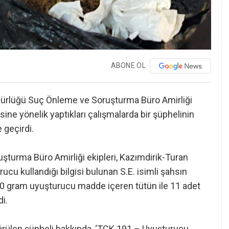
ABONE OL
üdürlüğü Suç Önleme ve Soruşturma Büro Amirliği
ine yönelik yaptıkları çalışmalarda bir şüphelinin
geçirdi.
turma Büro Amirliği ekipleri, Kazımdirik-Turan
cu kullandığı bilgisi bulunan S.E. isimli şahsın
70 gram uyuşturucu madde içeren tütün ile 11 adet
i.
ürülen şüpheli hakkında, ‘TCK 191 – Uyuşturucu