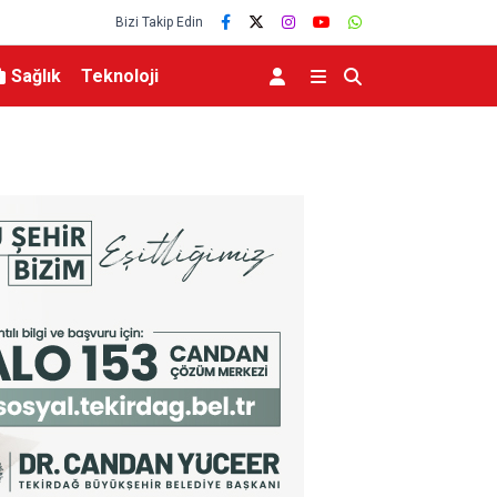
Bizi Takip Edin
Sağlık
Teknoloji
 İş Birliği
Yeni Parti’nin İnegöl’de Kurucu Başkanı Erkan