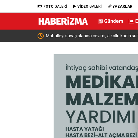
FOTO
GALERİ
VİDEO
GALERİ
YAZARLAR
Gündem
Mahalleyi savaş alanına çevirdi, alkollü kadın sür
unuttu