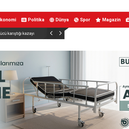
Ekonomi
Politika
Dünya
Spor
Magazin
ücü karıştığı kazayı
Bakan Işıkhan ve ASKON Arasında Nitelikli İş Gücü