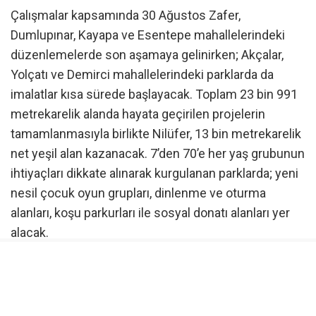
Çalışmalar kapsamında 30 Ağustos Zafer,
Dumlupınar, Kayapa ve Esentepe mahallelerindeki
düzenlemelerde son aşamaya gelinirken; Akçalar,
Yolçatı ve Demirci mahallelerindeki parklarda da
imalatlar kısa sürede başlayacak. Toplam 23 bin 991
metrekarelik alanda hayata geçirilen projelerin
tamamlanmasıyla birlikte Nilüfer, 13 bin metrekarelik
net yeşil alan kazanacak. 7’den 70’e her yaş grubunun
ihtiyaçları dikkate alınarak kurgulanan parklarda; yeni
nesil çocuk oyun grupları, dinlenme ve oturma
alanları, koşu parkurları ile sosyal donatı alanları yer
alacak.
Projeler arasında Esentepe Mahallesi’ne yapılacak
olan “Şehitler Parkı” da yer alıyor. Parkın, 30 Ağustos
Zafer Bayramı’nda açılması planlanıyor.