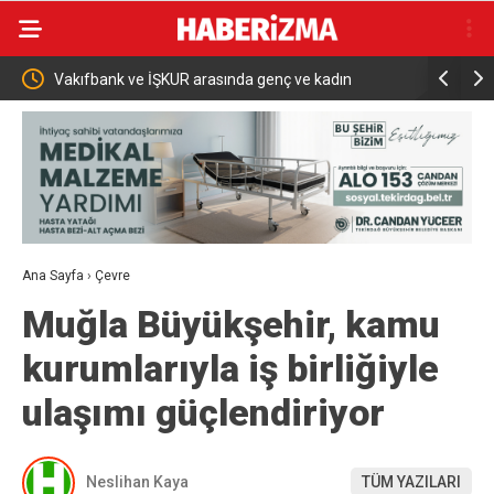
ında genç ve kadın
Bakan Şimşek: “Batman’da muazzam bir h
fırtınası var”
Ana Sayfa
›
Çevre
Muğla Büyükşehir, kamu
kurumlarıyla iş birliğiyle
ulaşımı güçlendiriyor
Neslihan Kaya
TÜM YAZILARI