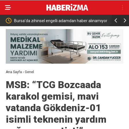
efi 15
Bursa’da zihinsel engelli adamdan haber alınamıyor
Türkiye Su
Savunma 
Ana Sayfa
›
Genel
MSB: “TCG Bozcaada
karakol gemisi, mavi
vatanda Gökdeniz-01
isimli teknenin yardım