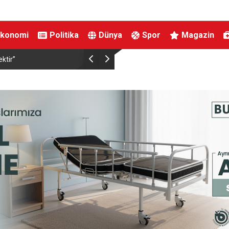
Ekonomi
Politika
Dünya
Spor
Magazin
Bakan Memişoğlu: “Şehir hastaneleri dünyanın en üst seviye sağlık
hizmet binalarıdır”