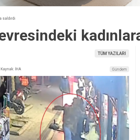
a saldırdı
evresindeki kadınlara
TÜM YAZILARI
Kaynak: İHA
Gündem