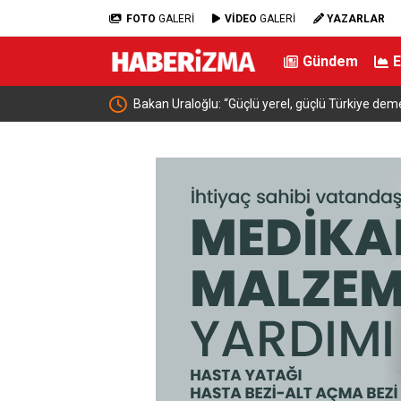
FOTO
GALERİ
VİDEO
GALERİ
YAZARLAR
Gündem
Bakan Uraloğlu: “Güçlü yerel, güçlü Türkiye demektir”