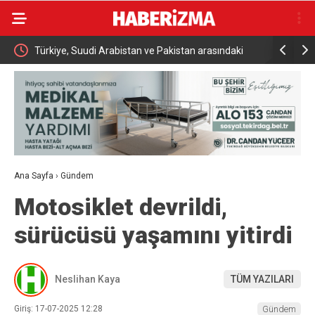
Türkiye, Suudi Arabistan ve Pakistan arasındaki
İki otomobi
tarihi savunma anlaşması dünya basınında
kazadan kı
Ana Sayfa
›
Gündem
Motosiklet devrildi,
sürücüsü yaşamını yitirdi
Neslihan Kaya
TÜM YAZILARI
Giriş: 17-07-2025 12:28
Gündem