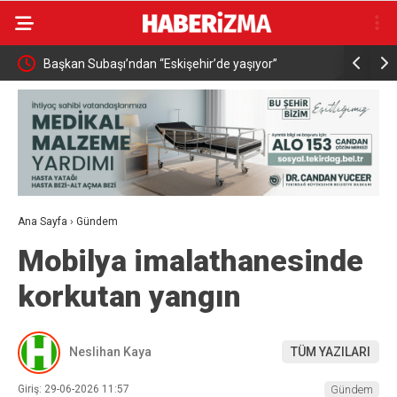
nı
Başkan Subaşı’ndan “Eskişehir’de yaşıyor”
Sultan Su 
r”
iddialarına cevap
Yapılanma
Ana Sayfa
›
Gündem
Mobilya imalathanesinde
korkutan yangın
Neslihan Kaya
TÜM YAZILARI
Giriş: 29-06-2026 11:57
Gündem