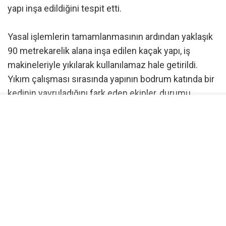
yapı inşa edildiğini tespit etti.
Yasal işlemlerin tamamlanmasının ardından yaklaşık
90 metrekarelik alana inşa edilen kaçak yapı, iş
makineleriyle yıkılarak kullanılamaz hale getirildi.
Yıkım çalışması sırasında yapının bodrum katında bir
kedinin yavruladığını fark eden ekipler, durumu
hemen Osmangazi Belediyesi Veteriner İşleri
Müdürlüğü’ne bildirdi. Yıkımın olduğu yere gelen
veteriner ekipleri, anne kedi ile yavrularını güvenli bir
şekilde bulundukları yerden alarak koruma altına aldı.
Osmangazi Belediyesi’nin kararlı denetim ve yıkım
çalışmalarıyla Bursa Ovası’ndaki verimli tarım
arazilerinin kaçak yapılaşma nedeniyle zarar
görmesinin önüne geçiliyor.