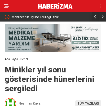
 dev
Mobilfest’in üçüncü durağı İznik
AK Parti’
Ana Sayfa
›
Genel
Minikler yıl sonu
gösterisinde hünerlerini
sergiledi
Neslihan Kaya
TÜM YAZILARI