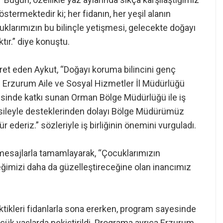
stermektedir ki; her fidanın, her yeşil alanın
klarımızın bu bilinçle yetişmesi, gelecekte doğayı
tır.” diye konuştu.
şaret eden Aykut, “Doğayı koruma bilincini genç
. Erzurum Aile ve Sosyal Hizmetler İl Müdürlüğü
sinde katkı sunan Orman Bölge Müdürlüğü ile iş
 vesileyle desteklerinden dolayı Bölge Müdürümüz
 ederiz.” sözleriyle iş birliğinin önemini vurguladı.
 mesajlarla tamamlayarak, “Çocuklarımızın
eğimizi daha da güzelleştireceğine olan inancımız
iktikleri fidanlarla sona ererken, program sayesinde
çük yaşlarda pekiştirildi. Programa ayrıca Erzurum