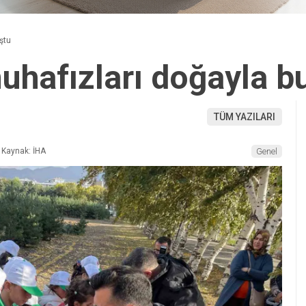
ştu
hafızları doğayla b
TÜM YAZILARI
Kaynak: İHA
Genel