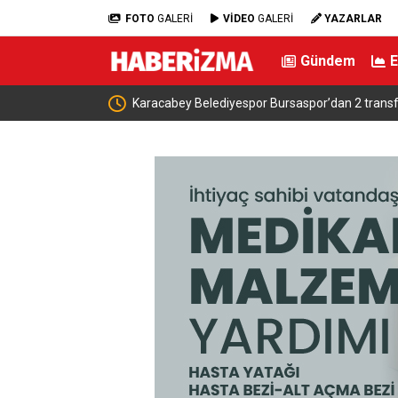
FOTO
GALERİ
VİDEO
GALERİ
YAZARLAR
Gündem
Karacabey Belediyespor Bursaspor’dan 2 transfer yapt