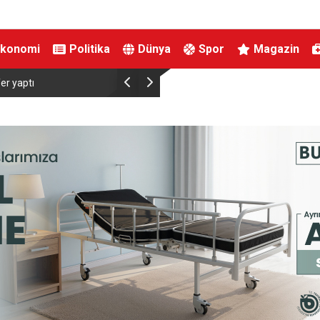
Ekonomi
Politika
Dünya
Spor
Magazin
ı
Bursa’dan dünyanın dört bir yanına klasik araç: Dünyad
otobüsler Bursa’da tekrar restore ediliyor