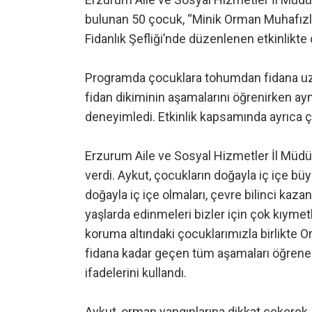
bulunan 50 çocuk, “Minik Orman Muhafız
Fidanlık Şefliği’nde düzenlenen etkinlikte 
Programda çocuklara tohumdan fidana uzan
fidan dikiminin aşamalarını öğrenirken 
deneyimledi. Etkinlik kapsamında ayrıca çoc
Erzurum Aile ve Sosyal Hizmetler İl Mü
verdi. Aykut, çocukların doğayla iç içe b
doğayla iç içe olmaları, çevre bilinci ka
yaşlarda edinmeleri bizler için çok kıymet
koruma altındaki çocuklarımızla birlikt
fidana kadar geçen tüm aşamaları öğrenece
ifadelerini kullandı.
Aykut, orman yangınlarına dikkat çekerek, 