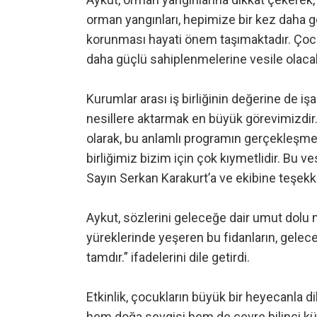
orman yangınları, hepimize bir kez daha gö
korunması hayati önem taşımaktadır. Çocu
daha güçlü sahiplenmelerine vesile olacak
Kurumlar arası iş birliğinin değerine de i
nesillere aktarmak en büyük görevimizdir
olarak, bu anlamlı programın gerçekleşme
birliğimiz bizim için çok kıymetlidir. Bu
Sayın Serkan Karakurt’a ve ekibine teşekkür
Aykut, sözlerini geleceğe dair umut dolu
yüreklerinde yeşeren bu fidanların, gelec
tamdır.” ifadelerini dile getirdi.
Etkinlik, çocukların büyük bir heyecanla d
hem doğa sevgisi hem de çevre bilinci kü