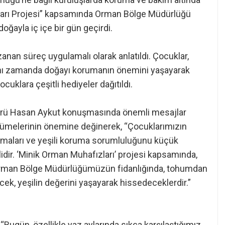
ları Projesi” kapsamında Orman Bölge Müdürlüğü
doğayla iç içe bir gün geçirdi.
an süreç uygulamalı olarak anlatıldı. Çocuklar,
aynı zamanda doğayı korumanın önemini yaşayarak
uklara çeşitli hediyeler dağıtıldı.
dürü Hasan Aykut konuşmasında önemli mesajlar
üyümelerinin önemine değinerek, “Çocuklarımızın
zanmaları ve yeşili koruma sorumluluğunu küçük
lidir. ‘Minik Orman Muhafızları’ projesi kapsamında,
e Orman Bölge Müdürlüğümüzün fidanlığında, tohumdan
k, yeşilin değerini yaşayarak hissedeceklerdir.”
“Bugün, özellikle yaz aylarında sıkça karşılaştığımız