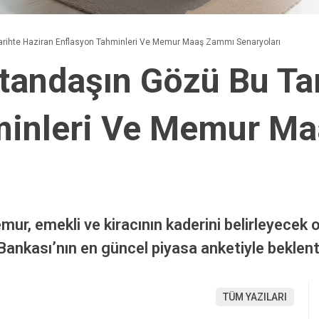
arihte Haziran Enflasyon Tahminleri Ve Memur Maaş Zammı Senaryoları
tandaşın Gözü Bu Tar
minleri Ve Memur M
r, emekli ve kiracının kaderini belirleyecek ol
Bankası’nın en güncel piyasa anketiyle beklenti
TÜM YAZILARI