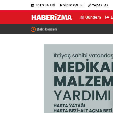
FOTO
GALERİ
VİDEO
GALERİ
YAZARLAR
Gündem
Bursa’daki ’Sunrooflu Cami’ mimarisiyle dikkat 