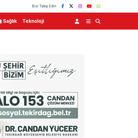
Bizi Takip Edin
Sağlık
Teknoloji
düğününe katıldı
Vakıfbank ve İŞKUR arasında genç ve kadın istihd