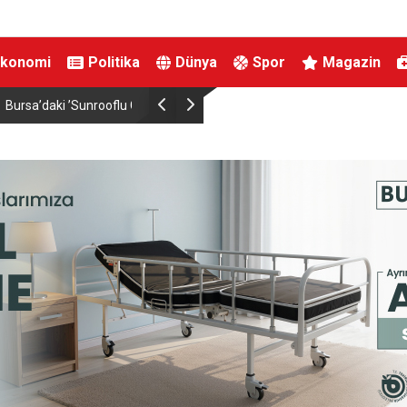
Ekonomi
Politika
Dünya
Spor
Magazin
çekiyor
Bahçeli, MHP İl Başkanı’nın oğlu Enes Doğan’ın 