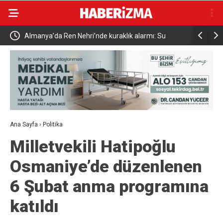
Almanya’da Ren Nehri’nde kuraklık alarmı: Su
Uludağ’da
seviyesinde tarihi düşüş yaşandı
Ana Sayfa
›
Politika
Milletvekili Hatipoğlu
Osmaniye’de düzenlenen
6 Şubat anma programına
katıldı