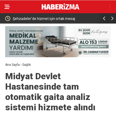
 yangın
Şehzadeler’de hizmet için ortak mesaj
Philip Mor
Yenilendi
Ana Sayfa
›
Sağlık
Midyat Devlet
Hastanesinde tam
otomatik gaita analiz
sistemi hizmete alındı