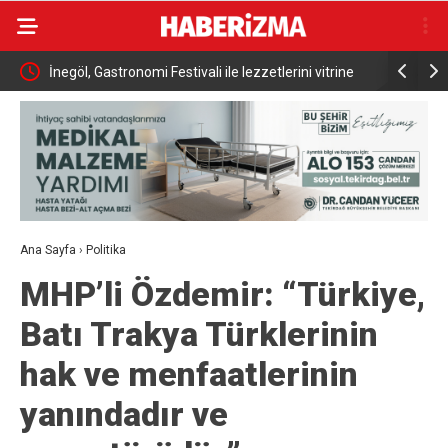
ması
İnegöl, Gastronomi Festivali ile lezzetlerini vitrine
Nilüfer’de
çıkarıyor
Ana Sayfa
›
Politika
MHP’li Özdemir: “Türkiye,
Batı Trakya Türklerinin
hak ve menfaatlerinin
yanındadır ve