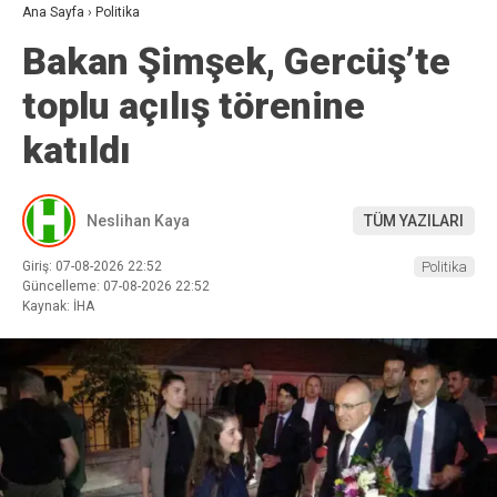
Ana Sayfa
›
Politika
Bakan Şimşek, Gercüş’te
toplu açılış törenine
katıldı
Neslihan Kaya
TÜM YAZILARI
Giriş: 07-08-2026 22:52
Politika
Güncelleme: 07-08-2026 22:52
Kaynak: İHA