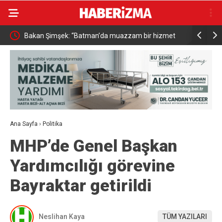
Bakan Şimşek: “Batman’da muazzam bir hizmet
Resul Din
fırtınası var”
vatandaşa
Ana Sayfa
›
Politika
MHP’de Genel Başkan
Yardımcılığı görevine
Bayraktar getirildi
Neslihan Kaya
TÜM YAZILARI