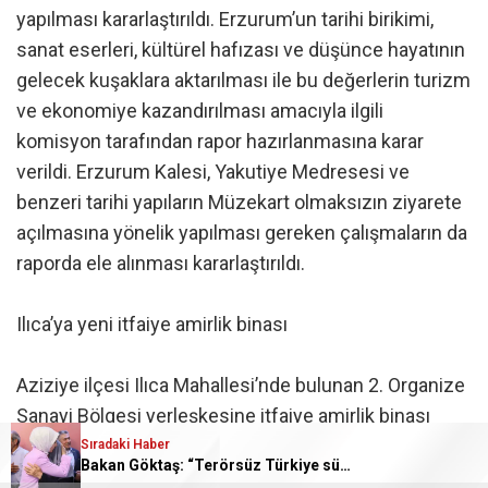
yapılması kararlaştırıldı. Erzurum’un tarihi birikimi,
sanat eserleri, kültürel hafızası ve düşünce hayatının
gelecek kuşaklara aktarılması ile bu değerlerin turizm
ve ekonomiye kazandırılması amacıyla ilgili
komisyon tarafından rapor hazırlanmasına karar
verildi. Erzurum Kalesi, Yakutiye Medresesi ve
benzeri tarihi yapıların Müzekart olmaksızın ziyarete
açılmasına yönelik yapılması gereken çalışmaların da
raporda ele alınması kararlaştırıldı.
Ilıca’ya yeni itfaiye amirlik binası
Aziziye ilçesi Ilıca Mahallesi’nde bulunan 2. Organize
Sanayi Bölgesi yerleşkesine itfaiye amirlik binası
yapılmasına yönelik protokol için Büyükşehir
Sıradaki Haber
Bakan Göktaş: “Terörsüz Türkiye sürecinde barışın, huzurun, istikrarın, ekonominin güçlendiği bir Türkiye kurmak istiyoruz”
Belediye Başkanı Mehmet Sekmen’e yetki verilmesi