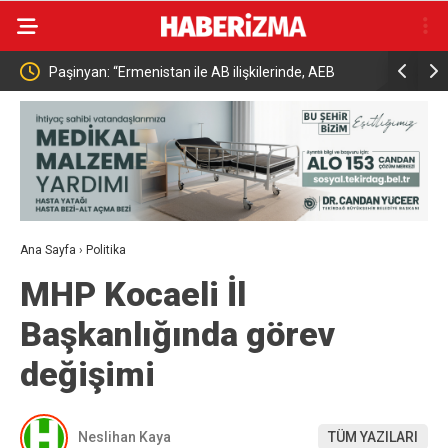
iaht
Paşinyan: “Ermenistan ile AB ilişkilerinde, AEB
Bakan Yuma
içindeki ve kapsamındaki ilişkilerde sahip olduğumuz
hayvancılı
statüye aykırı gelen herhangi bir hukuki, ekonomik
ya da siyasi yükümlülük yoktur”
Ana Sayfa
›
Politika
MHP Kocaeli İl
Başkanlığında görev
değişimi
Neslihan Kaya
TÜM YAZILARI