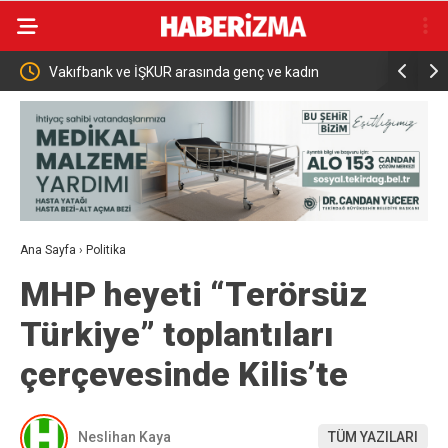
Vakıfbank ve İŞKUR arasında genç ve kadın
Bakan Şim
istihdamı için iş birliği
fırtınası v
Ana Sayfa
›
Politika
MHP heyeti “Terörsüz
Türkiye” toplantıları
çerçevesinde Kilis’te
Neslihan Kaya
TÜM YAZILARI