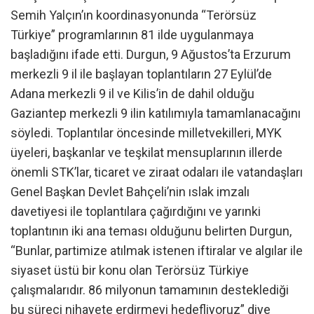
Semih Yalçın’ın koordinasyonunda “Terörsüz
Türkiye” programlarının 81 ilde uygulanmaya
başladığını ifade etti. Durgun, 9 Ağustos’ta Erzurum
merkezli 9 il ile başlayan toplantıların 27 Eylül’de
Adana merkezli 9 il ve Kilis’in de dahil olduğu
Gaziantep merkezli 9 ilin katılımıyla tamamlanacağını
söyledi. Toplantılar öncesinde milletvekilleri, MYK
üyeleri, başkanlar ve teşkilat mensuplarının illerde
önemli STK’lar, ticaret ve ziraat odaları ile vatandaşları
Genel Başkan Devlet Bahçeli’nin ıslak imzalı
davetiyesi ile toplantılara çağırdığını ve yarınki
toplantının iki ana teması olduğunu belirten Durgun,
“Bunlar, partimize atılmak istenen iftiralar ve algılar ile
siyaset üstü bir konu olan Terörsüz Türkiye
çalışmalarıdır. 86 milyonun tamamının desteklediği
bu süreci nihayete erdirmeyi hedefliyoruz” diye