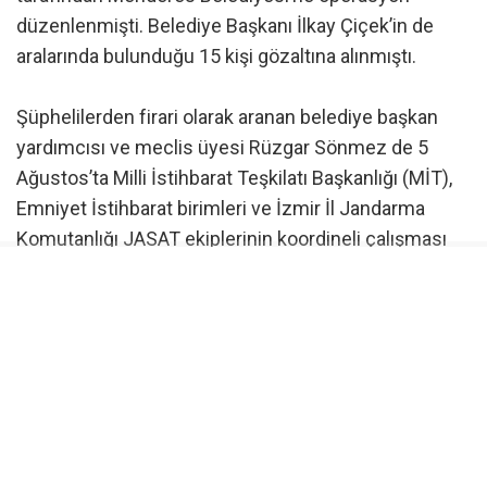
düzenlenmişti. Belediye Başkanı İlkay Çiçek’in de
aralarında bulunduğu 15 kişi gözaltına alınmıştı.
Şüphelilerden firari olarak aranan belediye başkan
yardımcısı ve meclis üyesi Rüzgar Sönmez de 5
Ağustos’ta Milli İstihbarat Teşkilatı Başkanlığı (MİT),
Emniyet İstihbarat birimleri ve İzmir İl Jandarma
Komutanlığı JASAT ekiplerinin koordineli çalışması
sonucu yakalanarak gözaltına alınmıştı. Sönmez’in
yakalanmasıyla gözaltındaki şüphelilerin sayısı 16’ya
yükselmişti.
Belediye Başkanı İlkay Çiçek tutuklandı
Yürütülen soruşturma kapsamında gözaltına alınan
16 şüpheli, jandarmadaki işlemlerinin ardından