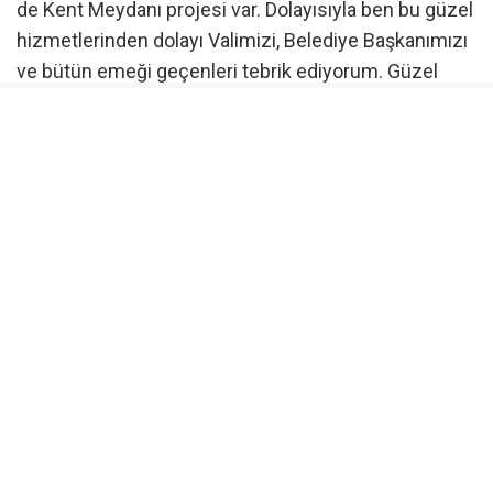
de Kent Meydanı projesi var. Dolayısıyla ben bu güzel
hizmetlerinden dolayı Valimizi, Belediye Başkanımızı
ve bütün emeği geçenleri tebrik ediyorum. Güzel
ilçemize, Batman’ımıza ve hemşehrilerimize bu
projeler hayırlı olsun” dedi.
Açılışın ardından Bakan Şimşek ve beraberindeki
protokol üyeleri, yapılan düzenlemeleri yerinde
inceleyerek yetkililerden projelerin detayları hakkında
bilgi aldı.