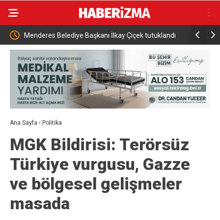
a Ortak
Menderes Belediye Başkanı İlkay Çiçek tutuklandı
Bursa’da t
Ana Sayfa
›
Politika
MGK Bildirisi: Terörsüz
Türkiye vurgusu, Gazze
ve bölgesel gelişmeler
masada