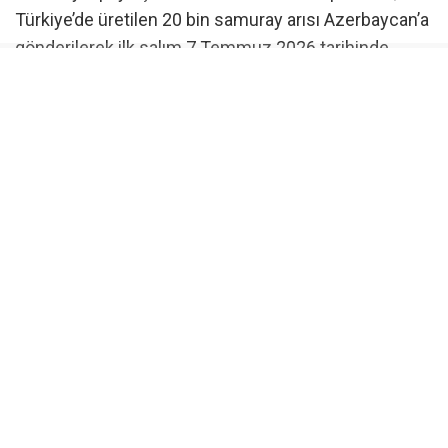
Türkiye’de üretilen 20 bin samuray arısı Azerbaycan’a
gönderilerek ilk salım 7 Temmuz 2026 tarihinde
başarıyla tamamlandı.
Yeni Projelerle Bilimsel Destek
Güçlendiriliyor
Bakanlık, zararlının tarımsal üretim üzerindeki
etkilerini minimize etmek için iki yeni bilimsel proje
başlattı. Bu projelerle fındıktaki verim kayıplarının
ekonomik analizi yapılacak ve kimyasal mücadelenin
optimum zamanlaması belirlenecek. Elde edilen
verilerin tahmin ve uyarı sistemlerine entegre
edilmesiyle, üreticilerin daha etkin bir mücadele
süreci yürütmesi hedefleniyor.