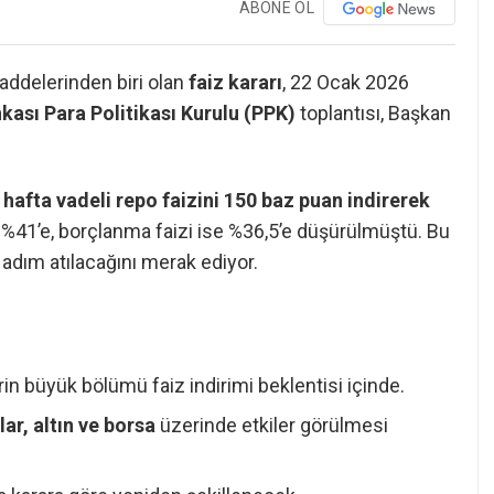
ABONE OL
ddelerinden biri olan
faiz kararı
, 22 Ocak 2026
ası Para Politikası Kurulu (PPK)
toplantısı, Başkan
r hafta vadeli repo faizini 150 baz puan indirerek
i %41’e, borçlanma faizi ise %36,5’e düşürülmüştü. Bu
r adım atılacağını merak ediyor.
n büyük bölümü faiz indirimi beklentisi içinde.
lar, altın ve borsa
üzerinde etkiler görülmesi