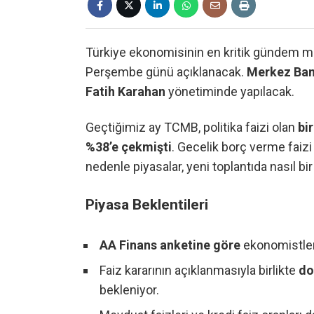
Türkiye ekonomisinin en kritik gündem ma
Perşembe günü açıklanacak.
Merkez Bank
Fatih Karahan
yönetiminde yapılacak.
Geçtiğimiz ay TCMB, politika faizi olan
bi
%38’e çekmişti
. Gecelik borç verme faiz
nedenle piyasalar, yeni toplantıda nasıl bi
Piyasa Beklentileri
AA Finans anketine göre
ekonomistleri
Faiz kararının açıklanmasıyla birlikte
do
bekleniyor.