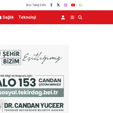
Bizi Takip Edin
Sağlık
Teknoloji
na katıldı
Türkiye, Suudi Arabistan ve Pakistan arasında
anlaşması imzalandı