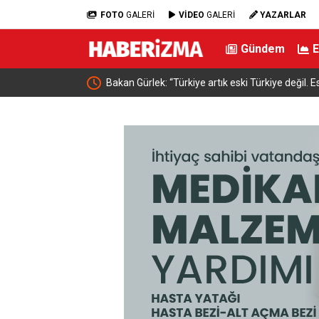
FOTO
GALERİ
VİDEO
GALERİ
YAZARLAR
Gündem
rı açıklandı
Bakan Gürlek: “Türkiye artık eski Türkiye değil. E
güçlüydü. Bugün ise devlet güçlü, kurumlar güçl