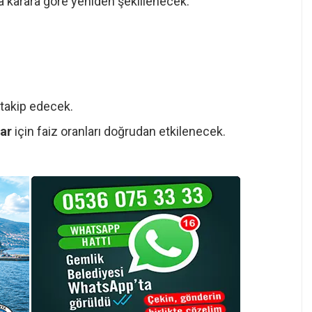
da karara göre yeniden şekillenecek.
 takip edecek.
ar
için faiz oranları doğrudan etkilenecek.