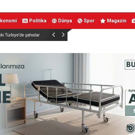
Ekonomi
Politika
Dünya
Spor
Magazin
ski Türkiye’de şahıslar
İçişleri Bakanı Çiftçi, cuma ve cenaze namazları
üdür”