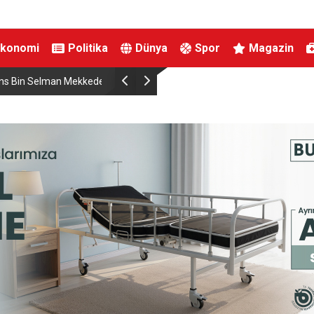
Ekonomi
Politika
Dünya
Spor
Magazin
Selman Mekkede
Türkiye, Suudi Arabistan ve Pakistan arasında
anlaşması imzalandı.