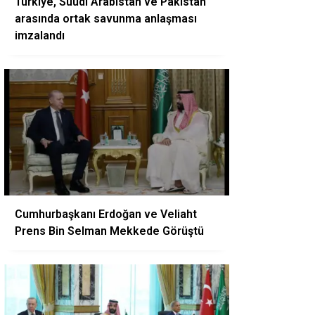
Türkiye, Suudi Arabistan ve Pakistan
arasında ortak savunma anlaşması
imzalandı
Cumhurbaşkanı Erdoğan ve Veliaht
Prens Bin Selman Mekkede Görüştü