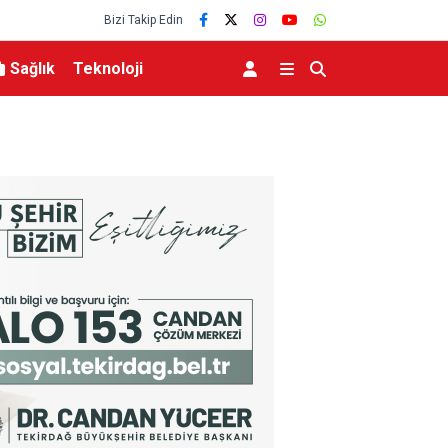
Bizi Takip Edin
Sağlık
Teknoloji
 ortak savunma
Kıratlı: “Terörsüz Türkiye, kardeşlik ve güçlü g