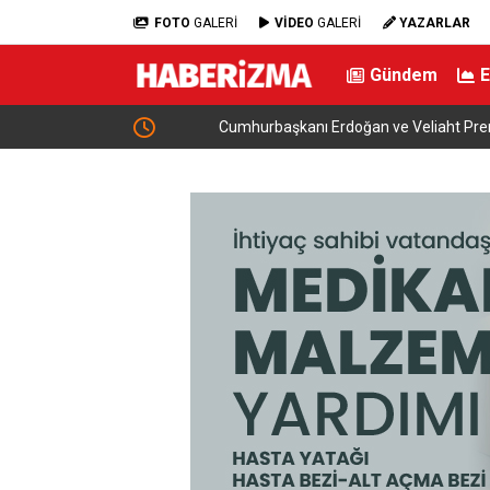
FOTO
GALERİ
VİDEO
GALERİ
YAZARLAR
Gündem
ortak savunma
Cumhurbaşkanı Erdoğan ve Veliaht Prens Bin 
Görüştü