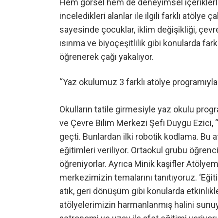
Hem görsel hem de deneyimsel içeriklerle
inceledikleri alanlar ile ilgili farklı atöly
sayesinde çocuklar, iklim değişikliği, çevre 
ısınma ve biyoçeşitlilik gibi konularda fa
öğrenerek çağı yakalıyor.
“Yaz okulumuz 3 farklı atölye programıyla
Okulların tatile girmesiyle yaz okulu prog
ve Çevre Bilim Merkezi Şefi Duygu Ezici, 
geçti. Bunlardan ilki robotik kodlama. Bu 
eğitimleri veriliyor. Ortaokul grubu öğrenc
öğreniyorlar. Ayrıca Minik kaşifler Atölye
merkezimizin temalarını tanıtıyoruz. ‘Eğiti
atık, geri dönüşüm gibi konularda etkinlikl
atölyelerimizin harmanlanmış halini sunuyor