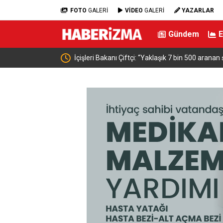
FOTO
GALERİ
VİDEO
GALERİ
YAZARLAR
Gündem
ahsı bu yılın ilk 7 yılında
Adalet Bakanı Gürlek, Büyükçekmece Cumhuriy
ile bir araya geldi