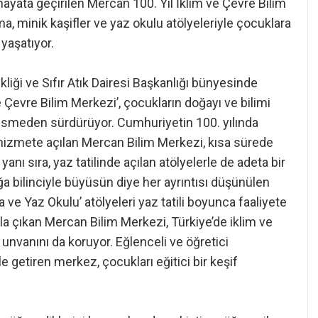
ayata geçirilen Mercan 100. Yıl İklim ve Çevre Bilim
ma, minik kaşifler ve yaz okulu atölyeleriyle çocuklara
l yaşatıyor.
liği ve Sıfır Atık Dairesi Başkanlığı bünyesinde
e Çevre Bilim Merkezi’, çocukların doğayı ve bilimi
kesmeden sürdürüyor. Cumhuriyetin 100. yılında
hizmete açılan Mercan Bilim Merkezi, kısa sürede
anı sıra, yaz tatilinde açılan atölyelerle de adeta bir
ğa bilinciyle büyüsün diye her ayrıntısı düşünülen
 ve Yaz Okulu’ atölyeleri yaz tatili boyunca faaliyete
ola çıkan Mercan Bilim Merkezi, Türkiye’de iklim ve
 unvanını da koruyor. Eğlenceli ve öğretici
hale getiren merkez, çocukları eğitici bir keşif