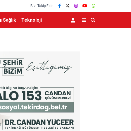
Bizi Takip Edin
Sağlık
Teknoloji
unda Umman’la anlaşmaya
Bursa’da samanlık alevlere teslim oldu