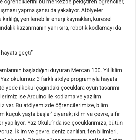
 öğrendiklerini bu merkezde pekiştiren öğrenciler,
e çalışması yapma şansı da yakalıyor. Atölyeler
kirliliği, yenilenebilir enerji kaynakları, küresel
rkındalık kazanmanın yanı sıra, robotik kodlamayı da
 hayata geçti”
ramlarının başladığını duyuran Mercan 100. Yıl İklim
“Yaz okulumuz 3 farklı atölye programıyla hayata
atölyede ilkokul çağındaki çocuklara oyun tasarımı
ilerimiz ise Arduino ile kodlama ve yazılım
miz var. Bu atölyemizde öğrencilerimize, bilim
m küçük yaşta başlar’ diyerek; iklim ve çevre, sıfır
er yapılıyor. Yaz Okulu’nda ise çocuklarımıza, bütün
uz. İklim ve çevre, deniz canlıları, fen bilimleri,