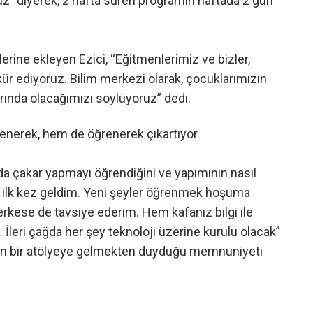
ruz” diyerek, 2 hafta süren programın haftada 2 gün
rine ekleyen Ezici, “Eğitmenlerimiz ve bizler,
kkür ediyoruz. Bilim merkezi olarak, çocuklarımızın
rında olacağımızı söylüyoruz” dedi.
enerek, hem de öğrenerek çıkartıyor
da çakar yapmayı öğrendiğini ve yapımının nasıl
ilk kez geldim. Yeni şeyler öğrenmek hoşuma
rkese de tavsiye ederim. Hem kafanız bilgi ile
İleri çağda her şey teknoloji üzerine kurulu olacak”
yan bir atölyeye gelmekten duyduğu memnuniyeti