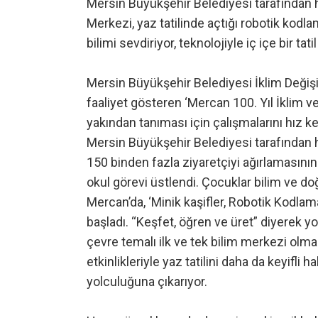
Mersin Büyükşehir Belediyesi tarafından h
Merkezi, yaz tatilinde açtığı robotik kodla
bilimi sevdiriyor, teknolojiyle iç içe bir tati
Mersin Büyükşehir Belediyesi İklim Değişik
faaliyet gösteren ‘Mercan 100. Yıl İklim v
yakından tanıması için çalışmalarını hız 
Mersin Büyükşehir Belediyesi tarafından 
150 binden fazla ziyaretçiyi ağırlamasının y
okul görevi üstlendi. Çocuklar bilim ve do
Mercan’da, ‘Minik kaşifler, Robotik Kodlama
başladı. “Keşfet, öğren ve üret” diyerek y
çevre temalı ilk ve tek bilim merkezi olma
etkinlikleriyle yaz tatilini daha da keyifli 
yolculuğuna çıkarıyor.