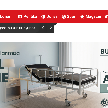
Ekonomi
Politika
Dünya
Spor
Magazin
et Başsavcısı Karakaya
İran Dışişleri Bakanı Arakçi: “Hürmüz konus
çok yakınız”