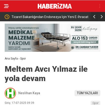
nlığından Endonezya İçin Yeni E-İhracat
17. Dönem Anavatan Partisi Mill
toprağa verildi
Ana Sayfa
›
Spor
Meltem Avcı Yılmaz ile
yola devam
Neslihan Kaya
TÜM YAZILARI
Giriş: 17-07-2025 09:39
Spor