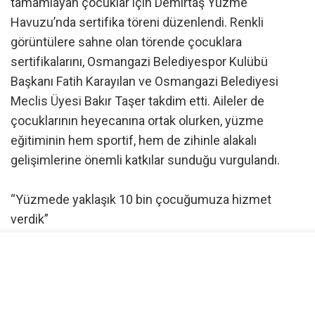
tamamlayan çocuklar için Demirtaş Yüzme
Havuzu’nda sertifika töreni düzenlendi. Renkli
görüntülere sahne olan törende çocuklara
sertifikalarını, Osmangazi Belediyespor Kulübü
Başkanı Fatih Karayılan ve Osmangazi Belediyesi
Meclis Üyesi Bakır Taşer takdim etti. Aileler de
çocuklarının heyecanına ortak olurken, yüzme
eğitiminin hem sportif, hem de zihinle alakalı
gelişimlerine önemli katkılar sunduğu vurgulandı.
“Yüzmede yaklaşık 10 bin çocuğumuza hizmet
verdik”
Törende konuşan Osmangazi Belediyespor Kulübü
Başkanı Fatih Karayılan, Osmangazi Belediyesi’nin
yılın 12 ayı boyunca spora yönelik spor okulları