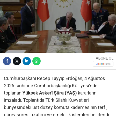
ABONE OL
Cumhurbaşkanı Recep Tayyip Erdoğan, 4 Ağustos
2026 tarihinde Cumhurbaşkanlığı Külliyesi’nde
toplanan
Yüksek Askerî Şûra (YAŞ)
kararlarını
imzaladı. Toplantıda Türk Silahlı Kuvvetleri
bünyesindeki üst düzey komuta kademesinin terfi,
görev süresi uzatımı ve emeklilik işlemleri belirlendi.