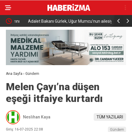
rını
Adalet Bakanı Gürlek, Uğur Mumcu’nun ailesiyle
Ticaret Ba
görüştü
Dünyasıyla
Ana Sayfa
›
Gündem
Melen Çayı’na düşen
eşeği itfaiye kurtardı
Neslihan Kaya
TÜM YAZILARI
Giriş: 16-07-2025 22:08
Gündem