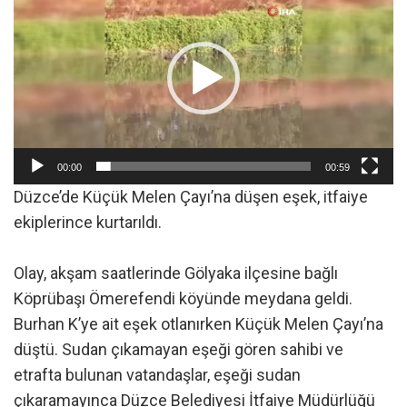
oynatıcı
00:00
00:59
Düzce’de Küçük Melen Çayı’na düşen eşek, itfaiye
ekiplerince kurtarıldı.
Olay, akşam saatlerinde Gölyaka ilçesine bağlı
Köprübaşı Ömerefendi köyünde meydana geldi.
Burhan K’ye ait eşek otlanırken Küçük Melen Çayı’na
düştü. Sudan çıkamayan eşeği gören sahibi ve
etrafta bulunan vatandaşlar, eşeği sudan
çıkaramayınca Düzce Belediyesi İtfaiye Müdürlüğü