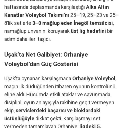
haftasında deplasmanda karşılaştığı
Alka Altın
Kanatlar Voleybol Takımı’nı
25–19, 25–23 ve 25–
8’lik setlerle
3–0 mağlup eden İnegöl temsilcisi
,
namağlup unvanını koruyarak
üst lig hedefini
bir
adım daha ileri taşıdı.
Uşak’ta Net Galibiyet: Orhaniye
Voleybol’dan Güç Gösterisi
Uşak’ta oynanan karşılaşmada
Orhaniye Voleybol
,
maçın ilk düdüğünden itibaren oyunun kontrolünü
eline aldı. Hücumda etkili ataklar ve savunmada
disiplinli oyun anlayışıyla rakibine geçit vermeyen
ekip,
servislerdeki başarısı ve bloklardaki
üstünlüğüyle
dikkat çekti. Karşılaşmayı set
vermeden tamamlayan Orhaniye,
ligdeki 5.