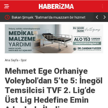
met
Resul Dindar ve Ümit Yaşar, Kastamonu’da binlerce
Menderes B
vatandaşa unutulmaz bir gece yaşattı
Ana Sayfa
›
Spor
Mehmet Ege Orhaniye
Voleybol’dan 5’te 5: İnegöl
Temsilcisi TVF 2. Lig’de
Üst Lig Hedefine Emin