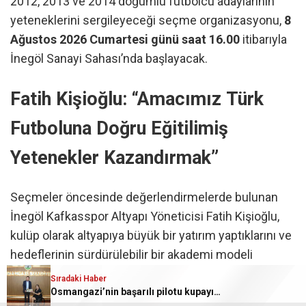
2012, 2013 ve 2014 doğumlu futbolcu adaylarının
yeteneklerini sergileyeceği seçme organizasyonu,
8
Ağustos 2026 Cumartesi günü saat 16.00
itibarıyla
İnegöl Sanayi Sahası’nda başlayacak.
Fatih Kişioğlu: “Amacımız Türk
Futboluna Doğru Eğitilimiş
Yetenekler Kazandırmak”
Seçmeler öncesinde değerlendirmelerde bulunan
İnegöl Kafkasspor Altyapı Yöneticisi Fatih Kişioğlu,
kulüp olarak altyapıya büyük bir yatırım yaptıklarını ve
hedeflerinin sürdürülebilir bir akademi modeli
oluşturmak olduğunu vurguladı.
Sıradaki Haber
Osmangazi’nin başarılı pilotu kupayı başkan Aydın’la payl