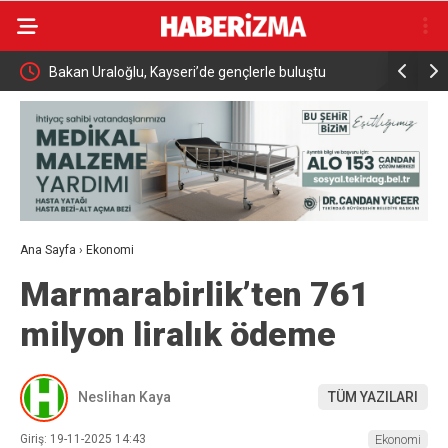
i
Bakan Uraloğlu, Kayseri’de gençlerle buluştu
İnegöl’de
müdahale b
Ana Sayfa
›
Ekonomi
Marmarabirlik’ten 761
milyon liralık ödeme
Neslihan Kaya
TÜM YAZILARI
Giriş: 19-11-2025 14:43
Ekonomi