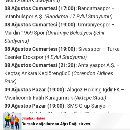
(Bolu Atatürk Stadyumu)
08 Ağustos Cumartesi (17:00):
Bandırmaspor –
İstanbulspor A.Ş.
(Bandırma 17 Eylül Stadyumu)
08 Ağustos Cumartesi (19:00):
Ümraniyespor –
Mardin 1969 Spor
(Ümraniye Belediyesi Şehir
Stadyumu)
08 Ağustos Cumartesi (19:00):
Sivasspor – Turka
Esenler Erokspor
(4 Eylül Stadyumu)
08 Ağustos Cumartesi (21:30):
Antalyaspor A.Ş. –
Keçtaş Ankara Keçiörengücü
(Corendon Airlines
Park)
09 Ağustos Pazar (19:00):
Alagöz Holding Iğdır FK –
Mısırlıcomtr Fatih Karagümrük
(Aktepe Stadı)
09 Ağustos Pazar (19:00):
SMS Grup Sarıyer –
Muğlaspor Kulübü
(Yusuf Ziya Öniş Stadyumu)
Sıradaki Haber
09 Ağustos Pazar (21:30):
Vanspor FK –
Bursalı dağcılardan Ağrı Dağı zirvesinde Bursaspor mesa