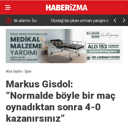
Uludağ’da çıkan orman yangını söndürüldü
MGK 6 Ağu
Güvenlik 
Ana Sayfa
›
Spor
Markus Gisdol:
“Normalde böyle bir maç
oynadıktan sonra 4-0
kazanırsınız”