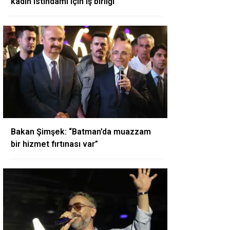
kadın istihdamı için iş birliği
Bakan Şimşek: “Batman’da muazzam
bir hizmet fırtınası var”