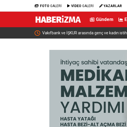
FOTO
GALERİ
VİDEO
GALERİ
YAZARLAR
Gündem
Vakıfbank ve İŞKUR arasında genç ve kadın istihdamı i