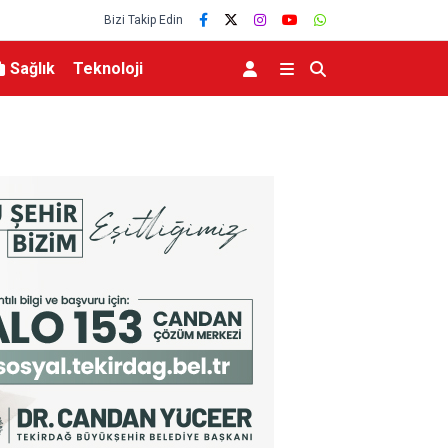
Bizi Takip Edin
Sağlık
Teknoloji
ınası var”
Resul Dindar ve Ümit Yaşar, Kastamonu’da binler
unutulmaz bir gece yaşattı