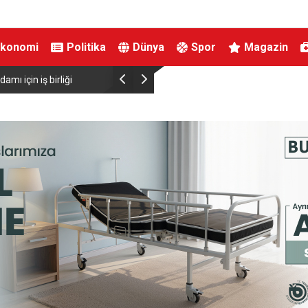
Ekonomi
Politika
Dünya
Spor
Magazin
çin iş birliği
Bakan Şimşek: “Batman’da muazzam bir hizmet fırt