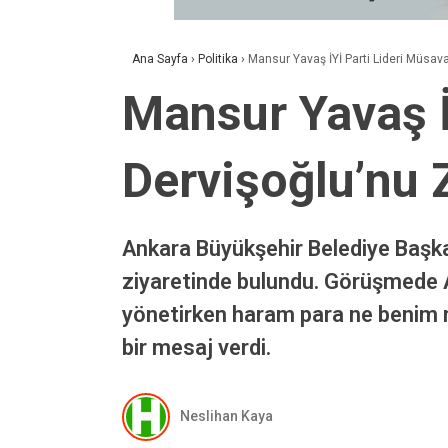
Ana Sayfa
›
Politika
›
Mansur Yavaş İYİ Parti Lideri Müsava
Mansur Yavaş İ
Dervişoğlu’nu Z
Ankara Büyükşehir Belediye Başka
ziyaretinde bulundu. Görüşmede A
yönetirken haram para ne benim n
bir mesaj verdi.
Neslihan Kaya