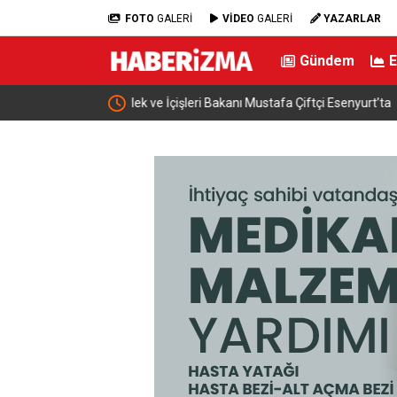
FOTO
GALERİ
VİDEO
GALERİ
YAZARLAR
Gündem
afa Çiftçi Esenyurt’ta
Alevlere teslim olan araç kullanılamaz hale geld