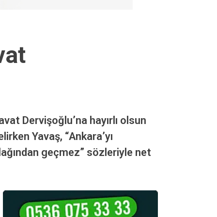
vat
vat Dervişoğlu’na hayırlı olsun
lirken Yavaş, “Ankara’yı
lağından geçmez” sözleriyle net