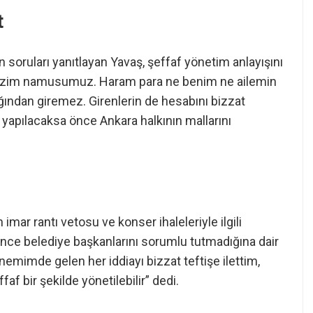
t
n soruları yanıtlayan Yavaş, şeffaf yönetim anlayışını
ş bizim namusumuz. Haram para ne benim ne ailemin
ğından giremez. Girenlerin de hesabını bizzat
apılacaksa önce Ankara halkının mallarını
mar rantı vetosu ve konser ihaleleriyle ilgili
önce belediye başkanlarını sorumlu tutmadığına dair
nemimde gelen her iddiayı bizzat teftişe ilettim,
af bir şekilde yönetilebilir” dedi.