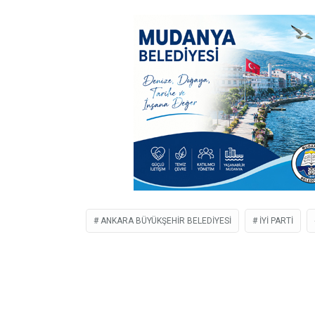
ANKARA BÜYÜKŞEHIR BELEDIYESI
IYI PARTI