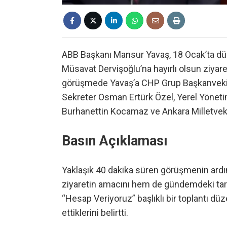
ABB Başkanı Mansur Yavaş, 18 Ocak’ta dü
Müsavat Dervişoğlu’na hayırlı olsun ziyar
görüşmede Yavaş’a CHP Grup Başkanvekili 
Sekreter Osman Ertürk Özel, Yerel Yönet
Burhanettin Kocamaz ve Ankara Milletvekili 
Basın Açıklaması
Yaklaşık 40 dakika süren görüşmenin ard
ziyaretin amacını hem de gündemdeki tart
“Hesap Veriyoruz” başlıklı bir toplantı dü
ettiklerini belirtti.