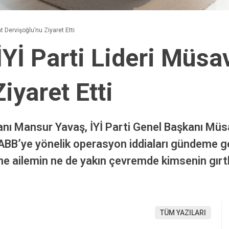
t Dervişoğlu’nu Ziyaret Etti
Yİ Parti Lideri Müsa
iyaret Etti
nı Mansur Yavaş, İYİ Parti Genel Başkanı Müsa
BB’ye yönelik operasyon iddiaları gündeme ge
e ailemin ne de yakın çevremde kimsenin gırt
TÜM YAZILARI