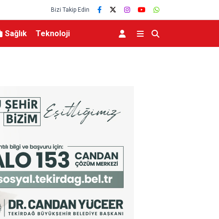
Bizi Takip Edin
Sağlık
Teknoloji
r törenle anıldı
Kahvehaneye gelen sincabı elleriyle besledi