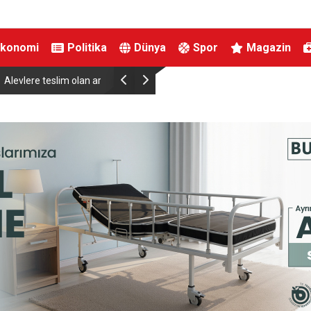
Ekonomi
Politika
Dünya
Spor
Magazin
i
Erenköy Direnişi’nin 62’nci yıl dönümünde şehitle