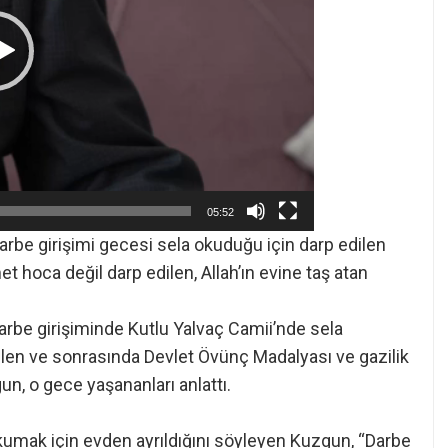
05:52
arbe girişimi gecesi sela okuduğu için darp edilen
oca değil darp edilen, Allah’ın evine taş atan
arbe girişiminde Kutlu Yalvaç Camii’nde sela
ilen ve sonrasında Devlet Övünç Madalyası ve gazilik
, o gece yaşananları anlattı.
kumak için evden ayrıldığını söyleyen Kuzgun, “Darbe