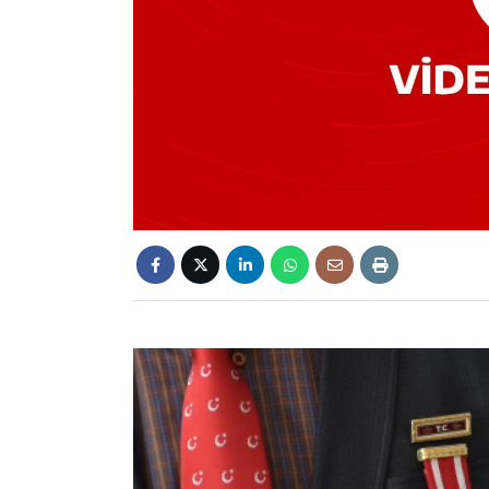
Video
oynatıcı