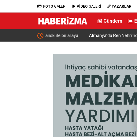
FOTO
GALERİ
VİDEO
GALERİ
YAZARLAR
Gündem
nski ile bir araya
Almanya’da Ren Nehri’nde kuraklık alarmı: Su se
yaşandı