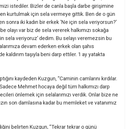
izi istediler. Bizler de canla başla darbe girişimine
den kurtulmak için sela vermeye gittik. Ben de o gün
n sonra iki kadın bir erkek ‘Ne için sela veriyorsun?’
e olayı var biz de sela vererek halkımızı sokağa
in sela veriyoruz’ dedim. Bu selayı veremezsin bu
elalarımıza devam ederken erkek olan şahıs
kaldırım taşıyla beni darp ettiler. 1 ay yatakta
ptığını kaydeden Kuzgun, “Caminin camlarını kırdılar.
. Sadece Mehmet hocaya değil tüm halkımızı darp
becileri önlemek için selalarımızı verdik. Onlar bize ne
mızın son damlasına kadar bu memleket ve vatanımız
iğini belirten Kuzgun, “Tekrar tekrar o günü