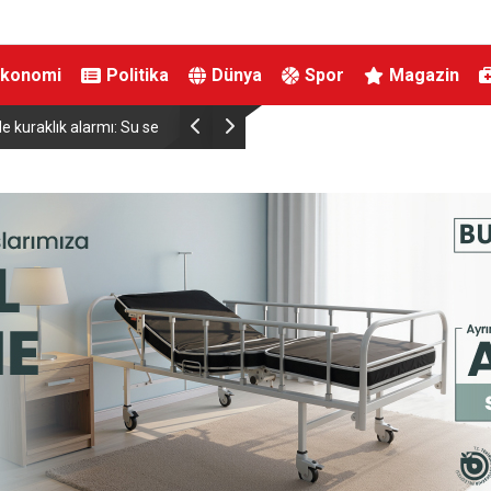
Ekonomi
Politika
Dünya
Spor
Magazin
viyesinde tarihi düşüş
Uludağ’da çıkan orman yangını söndürüldü