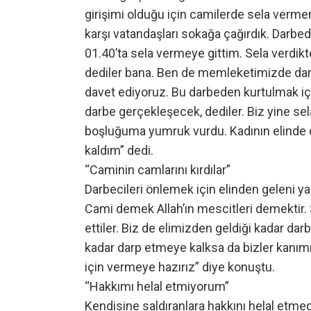
girişimi olduğu için camilerde sela vermem
karşı vatandaşları sokağa çağırdık. Darbe
01.40’ta sela vermeye gittim. Sela verdikte
dediler bana. Ben de memleketimizde darb
davet ediyoruz. Bu darbeden kurtulmak iç
darbe gerçekleşecek, dediler. Biz yine s
boşluğuma yumruk vurdu. Kadının elinde de 
kaldım” dedi.
“Caminin camlarını kırdılar”
Darbecileri önlemek için elinden geleni ya
Cami demek Allah’ın mescitleri demektir
ettiler. Biz de elimizden geldiği kadar dar
kadar darp etmeye kalksa da bizler kanı
için vermeye hazırız” diye konuştu.
“Hakkımı helal etmiyorum”
Kendisine saldıranlara hakkını helal etmed