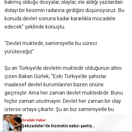
bakmış olduğu dosyalar, olaylar, ele aldığı yazılardan
dolayı bir kesimin radarına girdiğini düşünüyoruz. Bu
konuda devlet sonuna kadar kararlıkla mücadele
edecek” şeklinde konuştu.
“Devlet muktedir, samimiyetle bu süreci
yürüteceğiz”
Şu an Türkiye’de devletin muktedir olduğunun altını
çizen Bakan Gürlek, “Eski Türkiye’de şahıslar
maalesef devlet kurumlarının bazen önüne
geçmiştir. Ama her zaman devlet muktedirdir. Bunu
hiçbir zaman unutmayın. Devlet her zaman bir olay
isterse ortaya çıkartır. Şu an biz samimiyetle bu
süreci yürüteceğiz. Çözdüğümüz olaylar da oldu”
Sıradaki Haber
dedi.
Şehzadeler’de hizmetin nabzı şantiyede tutuldu