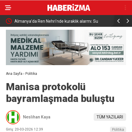
Almanya’da Ren Nehri’nde kuraklık alarmı: Su
Uludağ’da
seviyesinde tarihi düşüş yaşandı
Ana Sayfa
›
Politika
Manisa protokolü
bayramlaşmada buluştu
Neslihan Kaya
TÜM YAZILARI
Giriş: 20-03-2026 12:39
Politika