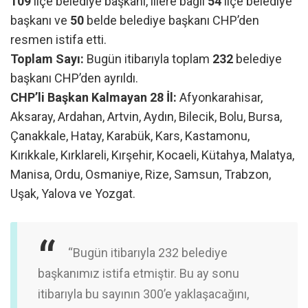
109
ilçe belediye başkanı, illere bağlı
54
ilçe belediye
başkanı ve
50
belde belediye başkanı CHP’den
resmen istifa etti.
Toplam Sayı:
Bugün itibarıyla toplam
232
belediye
başkanı CHP’den ayrıldı.
CHP’li Başkan Kalmayan 28 İl:
Afyonkarahisar,
Aksaray, Ardahan, Artvin, Aydın, Bilecik, Bolu, Bursa,
Çanakkale, Hatay, Karabük, Kars, Kastamonu,
Kırıkkale, Kırklareli, Kırşehir, Kocaeli, Kütahya, Malatya,
Manisa, Ordu, Osmaniye, Rize, Samsun, Trabzon,
Uşak, Yalova ve Yozgat.
“Bugün itibarıyla 232 belediye
başkanımız istifa etmiştir. Bu ay sonu
itibarıyla bu sayının 300’e yaklaşacağını,