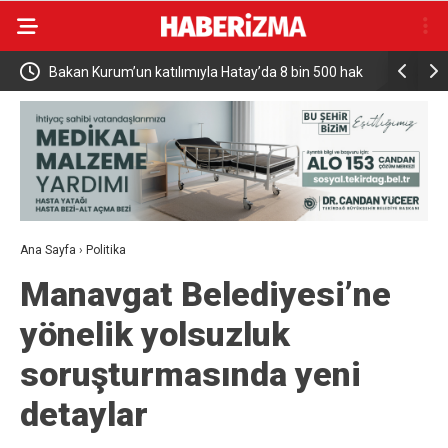
Bakan Kurum’un katılımıyla Hatay’da 8 bin 500 hak
Türkiye ve
sahibinin konutu belirlendi
Milyar Dol
Ana Sayfa
›
Politika
Manavgat Belediyesi’ne
yönelik yolsuzluk
soruşturmasında yeni
detaylar