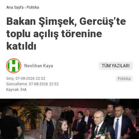
Ana Sayfa
›
Politika
Bakan Şimşek, Gercüş’te
toplu açılış törenine
katıldı
Neslihan Kaya
TÜM YAZILARI
Giriş: 07-08-2026 22:52
Politika
Güncelleme: 07-08-2026 22:52
Kaynak: İHA