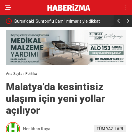
Bursa’daki ’Sunrooflu Cami’ mimarisiyle dikkat
Bahçeli, M
çekiyor
düğününe k
Ana Sayfa
›
Politika
Malatya’da kesintisiz
ulaşım için yeni yollar
açılıyor
Neslihan Kaya
TÜM YAZILARI