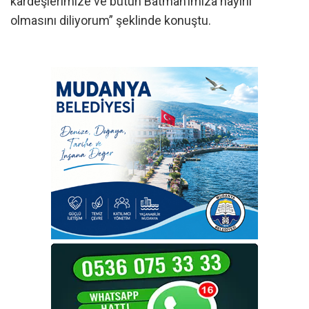
kardeşlerimize ve bütün Batman’ımıza hayırlı
olmasını diliyorum” şeklinde konuştu.