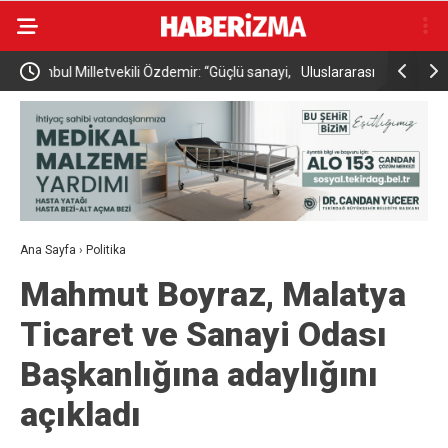
sanayi,
Uluslararası Bursa Festivali’nde ilk kez çocuklara
Adalet Bak
kapılarını açtı
Uğur Mumcu
Ana Sayfa
›
Politika
Mahmut Boyraz, Malatya
Ticaret ve Sanayi Odası
Başkanlığına adaylığını
açıkladı