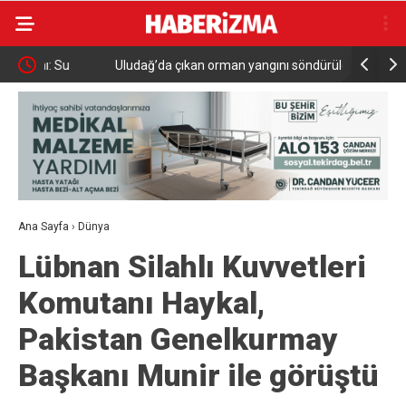
Uludağ’da çıkan orman yangını söndürüldü
MGK 6 Ağu
Güvenlik 
Ana Sayfa
›
Dünya
Lübnan Silahlı Kuvvetleri
Komutanı Haykal,
Pakistan Genelkurmay
Başkanı Munir ile görüştü