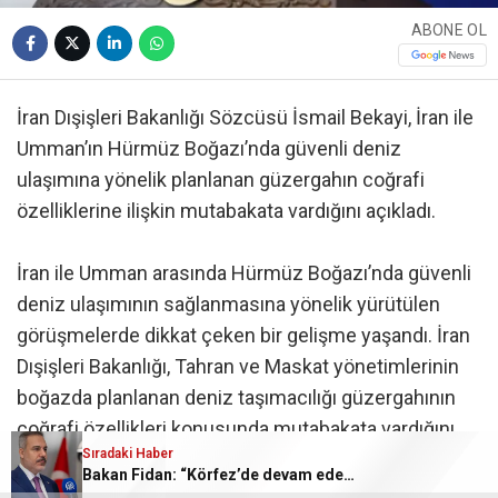
ABONE OL
İran Dışişleri Bakanlığı Sözcüsü İsmail Bekayi, İran ile
Umman’ın Hürmüz Boğazı’nda güvenli deniz
ulaşımına yönelik planlanan güzergahın coğrafi
özelliklerine ilişkin mutabakata vardığını açıkladı.
İran ile Umman arasında Hürmüz Boğazı’nda güvenli
deniz ulaşımının sağlanmasına yönelik yürütülen
görüşmelerde dikkat çeken bir gelişme yaşandı. İran
Dışişleri Bakanlığı, Tahran ve Maskat yönetimlerinin
boğazda planlanan deniz taşımacılığı güzergahının
coğrafi özellikleri konusunda mutabakata vardığını
Sıradaki Haber
açıkladı. İran Dışişleri Bakanlığı Sözcüsü İsmail
Bakan Fidan: “Körfez’de devam eden savaş dikkatimizi Filistin meselesinden ayırmadı”
Bekayi, “belirli üçüncü tarafların” sürece müdahale