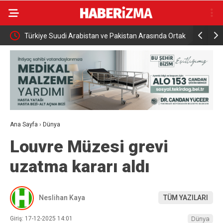
namıyor
Türkiye Suudi Arabistan ve Pakistan Arasında Ortak
Rusya açık
Savunma Anlaşması
saldırısı
Ana Sayfa
›
Dünya
Louvre Müzesi grevi
uzatma kararı aldı
Neslihan Kaya
TÜM YAZILARI
Giriş: 17-12-2025 14:01
Dünya