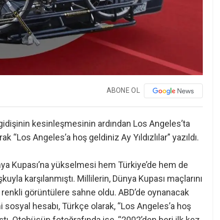
ABONE OL
 gidişinin kesinleşmesinin ardından Los Angeles’ta
k “Los Angeles’a hoş geldiniz Ay Yıldızlılar” yazıldı.
Dünya Kupası’na yükselmesi hem Türkiye’de hem de
kuyla karşılanmıştı. Millilerin, Dünya Kupası maçlarını
e renkli görüntülere sahne oldu. ABD’de oynanacak
sosyal hesabı, Türkçe olarak, “Los Angeles’a hoş
laştı. Otobüsün fotoğrafında ise, “2002’den beri ilk kez