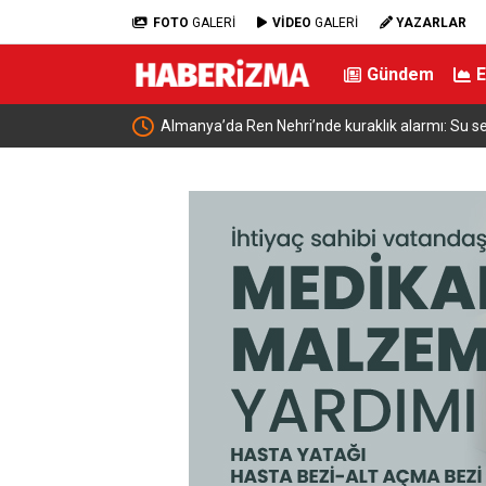
FOTO
GALERİ
VİDEO
GALERİ
YAZARLAR
Gündem
nski ile bir araya
Almanya’da Ren Nehri’nde kuraklık alarmı: Su se
yaşandı