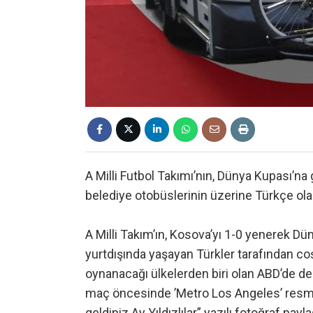
A Milli Futbol Takımı’nın, Dünya Kupası’na
belediye otobüslerinin üzerine Türkçe olara
A Milli Takım’ın, Kosova’yı 1-0 yenerek 
yurtdışında yaşayan Türkler tarafından coş
oynanacağı ülkelerden biri olan ABD’de d
maç öncesinde ’Metro Los Angeles’ resmi 
geldiniz Ay Yıldızlılar” yazılı fotoğraf pay