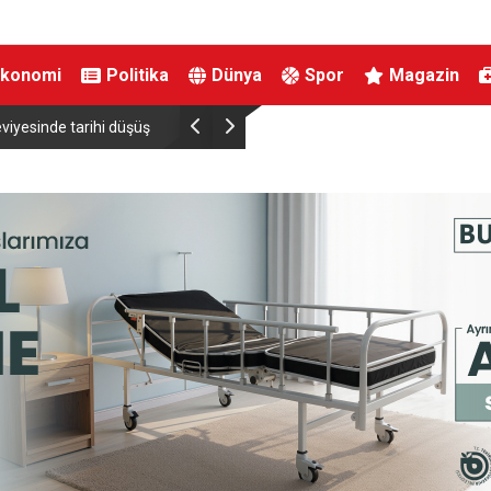
Ekonomi
Politika
Dünya
Spor
Magazin
viyesinde tarihi düşüş
Uludağ’da çıkan orman yangını söndürüldü