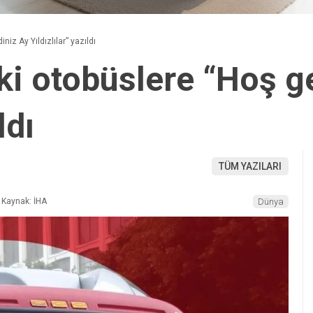
niz Ay Yıldızlılar” yazıldı
ki otobüslere “Hoş g
ldı
TÜM YAZILARI
Kaynak: İHA
Dünya