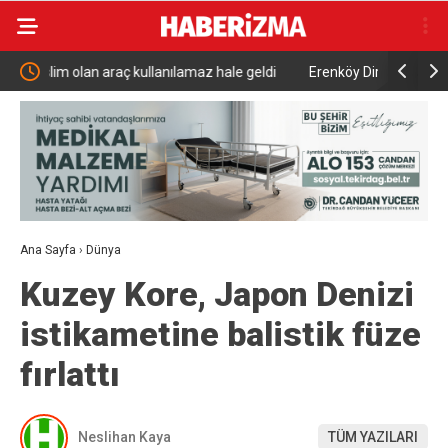
ale geldi
Erenköy Direnişi’nin 62’nci yıl dönümünde şehitler
Kahv
törenle anıldı
Ana Sayfa
›
Dünya
Kuzey Kore, Japon Denizi
istikametine balistik füze
fırlattı
Neslihan Kaya
TÜM YAZILARI