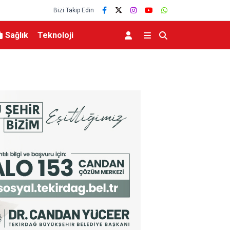
Bizi Takip Edin
Sağlık
Teknoloji
zi yükseliyor
Bakan Yumaklı Kars’ta Tarım ve Hayvancılığın G
Büyükbaş ve Küçükbaş Varlığında Artış