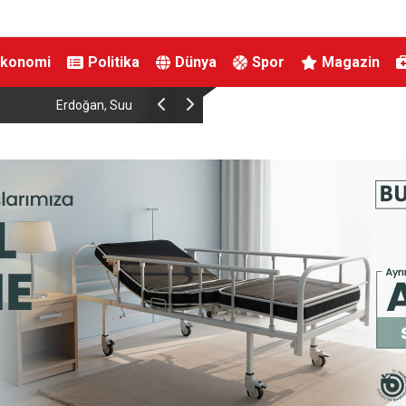
Ekonomi
Politika
Dünya
Spor
Magazin
Kahta’da kadınlara özel yaşam ve yüzme merke