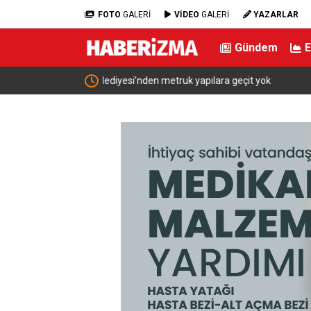
FOTO
GALERİ
VİDEO
GALERİ
YAZARLAR
Gündem
t yok
Erdoğan, Suudi Arabistan’dan ayrıldı